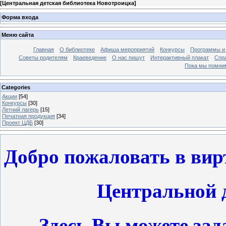
[
Центральная детская библиотека Новотроицка
]
Форма входа
Меню сайта
Главная
О библиотеке
Афиша мероприятий
Конкурсы
Программы и
Советы родителям
Краеведение
О нас пишут
Интерактивный плакат
Спр
Пока мы помни
Categories
Акции
[54]
Конкурсы
[30]
Летний лагерь
[15]
Печатная продукция
[34]
Проект ЦДБ
[30]
Добро пожаловать в ви
Центральной д
Здесь Вы можете зад