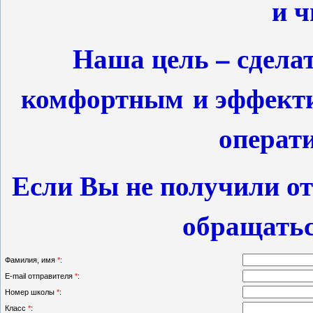
и ч
Наша цель – сдела
комфортным и эффект
операт
Если Вы не получили отв
обращаться
Фамилия, имя
*
:
E-mail отправителя
*
:
Номер школы
*
:
Класс
*
: