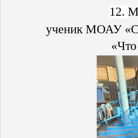
12.
М
ученик МОАУ «С
«
Что