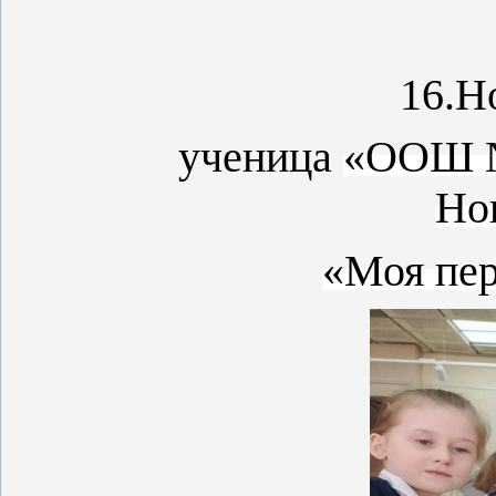
16.
Н
ученица
«ООШ №
Но
«Моя пер