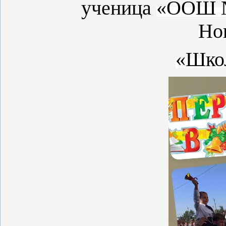
ученица
«ООШ №
Но
«Школ