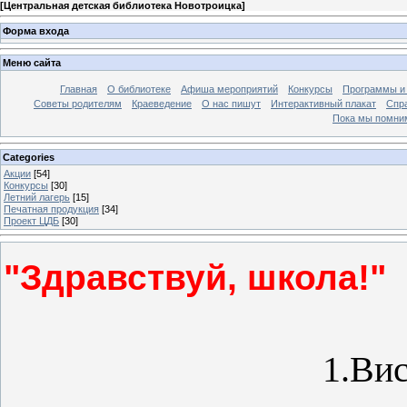
[
Центральная детская библиотека Новотроицка
]
Форма входа
Меню сайта
Главная
О библиотеке
Афиша мероприятий
Конкурсы
Программы и
Советы родителям
Краеведение
О нас пишут
Интерактивный плакат
Спр
Пока мы помни
Categories
Акции
[54]
Конкурсы
[30]
Летний лагерь
[15]
Печатная продукция
[34]
Проект ЦДБ
[30]
"Здравствуй, школа!"
1.
Вис