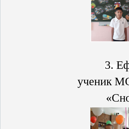
3.
Еф
ученик М
«Сно