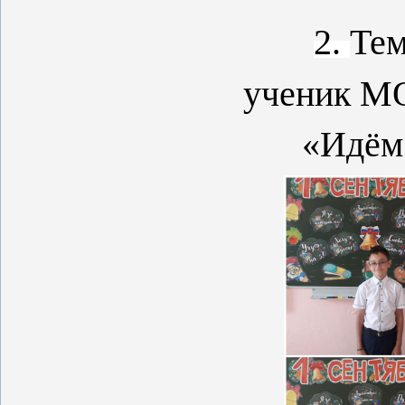
2.
Тем
ученик М
«Идём 