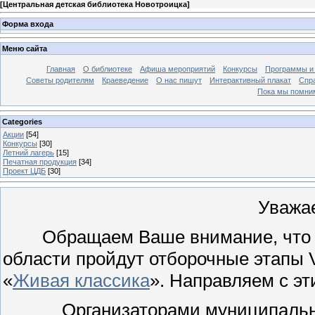
[
Центральная детская библиотека Новотроицка
]
Форма входа
Меню сайта
Главная
О библиотеке
Афиша мероприятий
Конкурсы
Программы и
Советы родителям
Краеведение
О нас пишут
Интерактивный плакат
Спр
Пока мы помни
Categories
Акции
[54]
Конкурсы
[30]
Летний лагерь
[15]
Печатная продукция
[34]
Проект ЦДБ
[30]
Уважа
Обращаем Ваше внимание, что в 2
области пройдут отборочные этапы 
«
Живая классика
». Направляем с э
Организаторами муниципального 