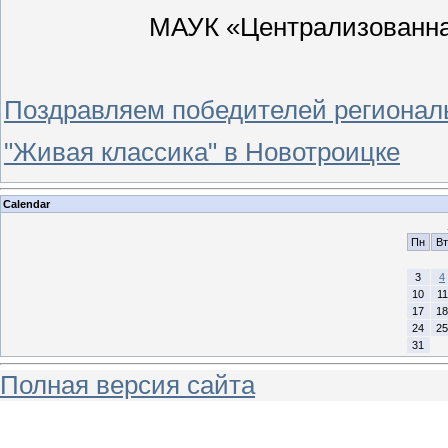
МАУК «Централизованная
Поздравляем победителей региональ
"Живая классика" в Новотроицке
Calendar
Пн
Вт
3
4
10
11
17
18
24
25
31
Полная версия сайта