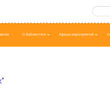
авная
О библиотеке
Афиша мероприятий
К
keyboard_arrow_down
keyboard_arrow_down
"