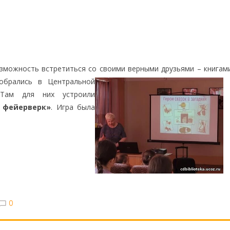
озможность встретиться со своими верными друзьями – кн
игами
обрались в Центральной
 Там для них устроили
 фейерверк»
. Игра была
0