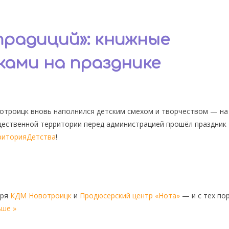
традиций»: книжные
ками на празднике
вотроицк вновь наполнился детским смехом и творчеством — на
ественной территории перед администрацией прошёл праздник
риторияДетства
!
аря
КДМ Новотроицк
и
Продюсерский центр «Нота»
— и с тех по
ьше »