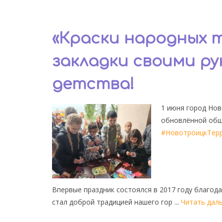
«Краски народных 
закладки своими ру
детства!
1 июня город Но
обновлённой общ
#НовотроицкТер
Впервые праздник состоялся в 2017 году благод
стал доброй традицией нашего гор
...
Читать дал