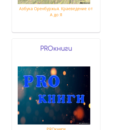
Азбука Оренбуржья. Краеведение от
А до Я
PROкниги
PROкниги