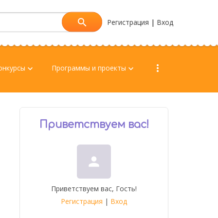
Регистрация
|
Вход
more_vert
онкурсы
Программы и проекты
keyboard_arrow_down
keyboard_arrow_down
Приветствуем вас
!
person
Приветствуем вас
,
Гость
!
Регистрация
|
Вход