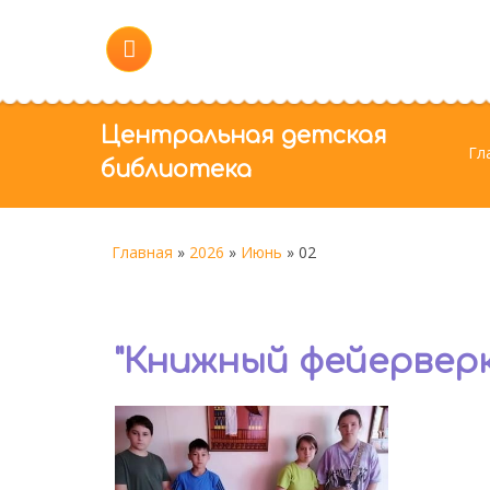
Центральная детская
Гл
библиотека
Главная
»
2026
»
Июнь
»
02
"Книжный фейерверк