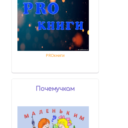
PROкниги
Почемучкам