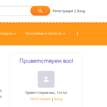
Регистрация
|
Вход
more_vert
онкурсы
Программы и проекты
keyboard_arrow_down
keyboard_arrow_down
Приветствуем вас
!
person
о
Приветствуем вас
,
Гость
!
и
Регистрация
|
Вход