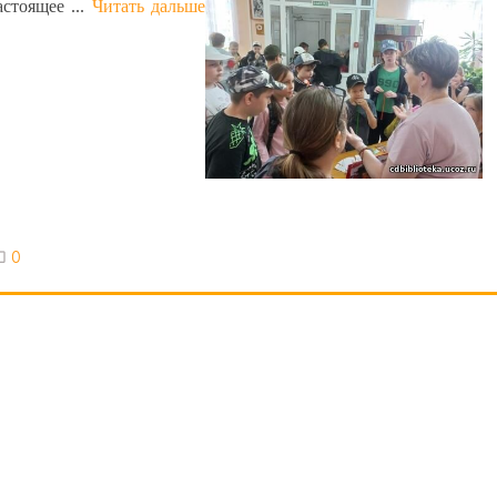
астоящее
...
Читать дальше
0