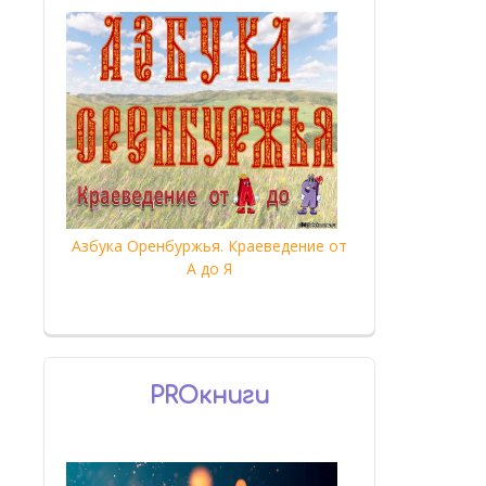
Азбука Оренбуржья. Краеведение от
А до Я
PROкниги