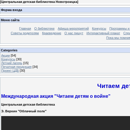
[
Центральная детская библиотека Новотроицка
]
Форма входа
Меню сайта
Главная
О библиотеке
Афиша мероприятий
Конкурсы
Программы и
Советы родителям
Краеведение
О нас пишут
Интерактивный плакат
Спр
Пока мы помни
Categories
Акции
[54]
Конкурсы
[30]
Летний лагерь
[15]
Печатная продукция
[34]
Проект ЦДБ
[30]
Читаем дет
Международная акция "Читаем детям о войне"
Центральная детская библиотека
Э. Веркин "Облачный полк"