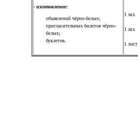
- изготовление:
1 экз.
объявлений чёрно-белых;
пригласительных билетов чёрно-
1 экз.
белых;
буклетов.
1 лист