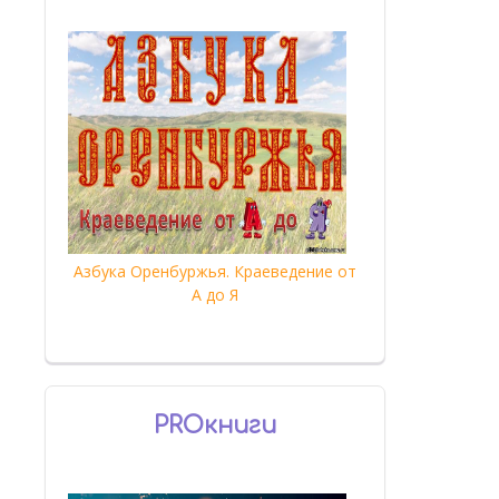
Азбука Оренбуржья. Краеведение от
А до Я
PROкниги