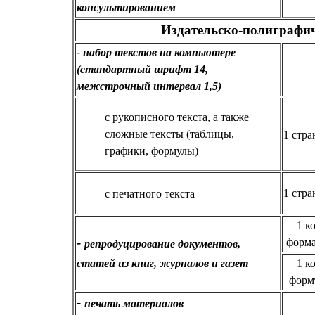
консультированием
Издательско-полиграфич
- набор текстов на компьютере
(стандартный шрифт 14,
межстрочный интервал 1,5)
с рукописного текста, а также
сложные тексты (таблицы,
1 стра
графики, формулы)
1 стра
с печатного текста
1 к
-
форма
репродуцирование документов,
статей из книг, журналов и газет
1 к
форм
-
печать материалов