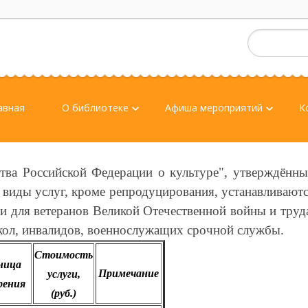
авная
О библиотеке
Афиша мероприятий
К
keyboard_arrow_down
keyboard_arrow_down
ства Российской Федерации о культуре", утверждённ
виды услуг, кроме репродуцирования, устанавливают
и для ветеранов Великой Отечественной войны и труд
кол, инвалидов, военнослужащих срочной службы.
Стоимость
ница
Примечание
услуги,
рения
(руб.)