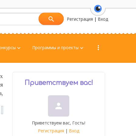
перейти на ве
Регистрация
|
Вход
more_vert
онкурсы
Программы и проекты
keyboard_arrow_down
keyboard_arrow_down
ых
Приветствуем вас
!
ся
а,
person
Приветствуем вас
,
Гость
!
Регистрация
|
Вход