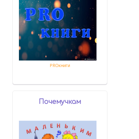
PROкниги
Почемучкам