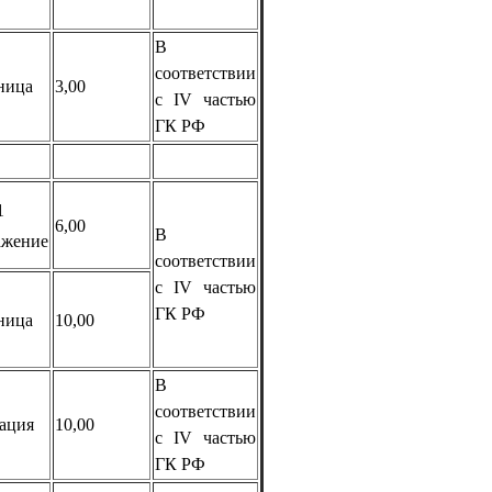
В
соответствии
ница
3,00
с IV частью
ГК РФ
1
6,00
В
ажение
соответствии
с IV частью
ГК РФ
ница
10,00
В
соответствии
рация
10,00
с IV частью
ГК РФ