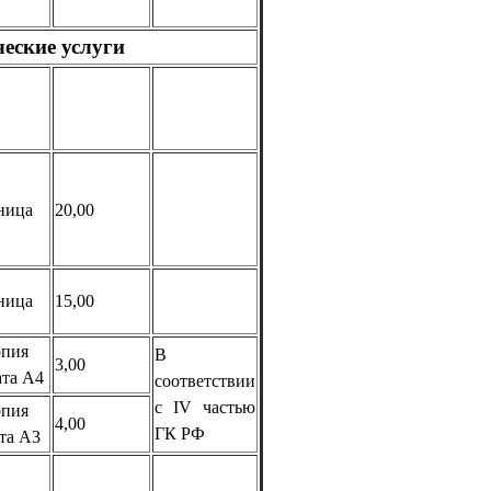
еские услуги
ница
20,00
ница
15,00
опия
В
3,00
та А4
соответствии
с IV частью
опия
4,00
ГК РФ
та А3