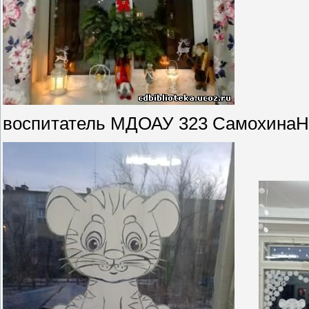
воспитатель МДОАУ 323 СамохинаН