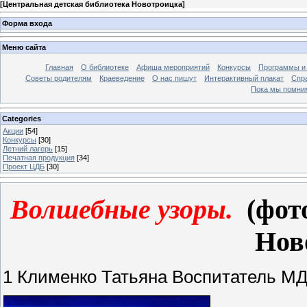
[
Центральная детская библиотека Новотроицка
]
Форма входа
Меню сайта
Главная
О библиотеке
Афиша мероприятий
Конкурсы
Программы и
Советы родителям
Краеведение
О нас пишут
Интерактивный плакат
Спр
Пока мы помни
Categories
Акции
[54]
Конкурсы
[30]
Летний лагерь
[15]
Печатная продукция
[34]
Проект ЦДБ
[30]
Волшебные узоры.
(фот
Нов
1 Клименко Татьяна Воспитатель М