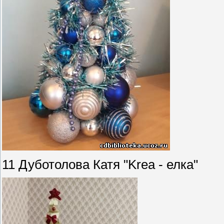
11 Дуботолова Катя "Krea - елка"