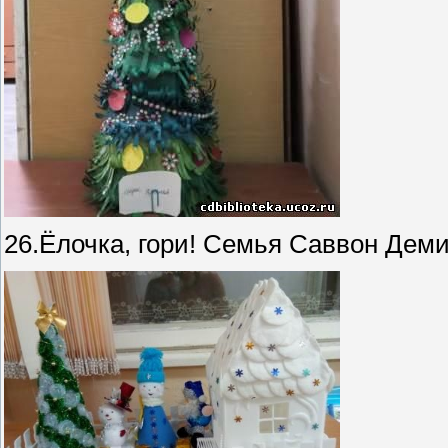
26.Ёлочка, гори! Семья Саввон Де