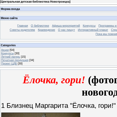
[
Центральная детская библиотека Новотроицка
]
Форма входа
Меню сайта
Главная
О библиотеке
Афиша мероприятий
Конкурсы
Программы и
Советы родителям
Краеведение
О нас пишут
Интерактивный плакат
Спр
Пока мы помни
Categories
Акции
[54]
Конкурсы
[30]
Летний лагерь
[15]
Печатная продукция
[34]
Проект ЦДБ
[30]
Ёлочка, гори!
(фото
нового
1 Близнец Маргарита "Ёлочка, гори!"