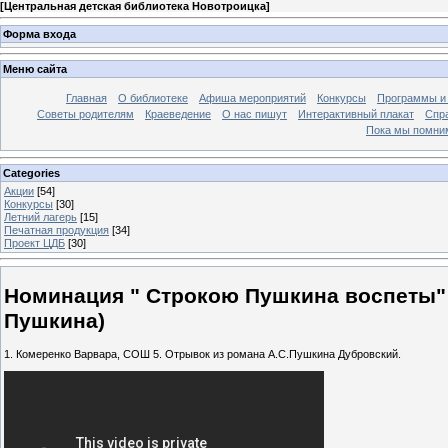
[
Центральная детская библиотека Новотроицка
]
Форма входа
Меню сайта
Главная
О библиотеке
Афиша мероприятий
Конкурсы
Программы и
Советы родителям
Краеведение
О нас пишут
Интерактивный плакат
Спр
Пока мы помни
Categories
Акции
[54]
Конкурсы
[30]
Летний лагерь
[15]
Печатная продукция
[34]
Проект ЦДБ
[30]
Номинация " Строкою Пушкина воспеты" 
Пушкина)
1. Комеренко Варвара, СОШ 5. Отрывок из романа А.С.Пушкина Дубровский.