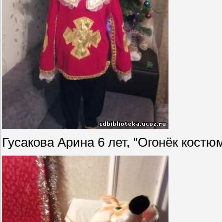
Гусакова Арина 6 лет, "Огонёк костю