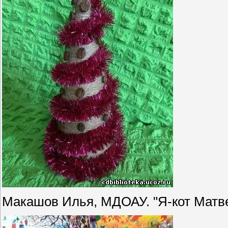
Макашов Илья, МДОАУ. "Я-кот Матв