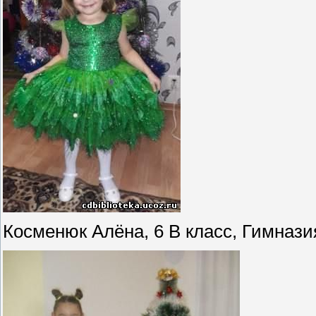
Косменюк Алёна, 6 В класс, Гимнази