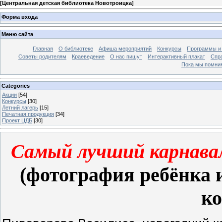
[
Центральная детская библиотека Новотроицка
]
Форма входа
Меню сайта
Главная
О библиотеке
Афиша мероприятий
Конкурсы
Программы и
Советы родителям
Краеведение
О нас пишут
Интерактивный плакат
Спр
Пока мы помни
Categories
Акции
[54]
Конкурсы
[30]
Летний лагерь
[15]
Печатная продукция
[34]
Проект ЦДБ
[30]
Самый лучший карнава
(фотография ребёнка 
ко