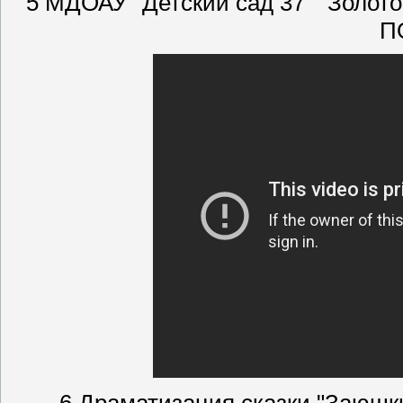
5 МДОАУ "Детский сад 37" "Золот
П