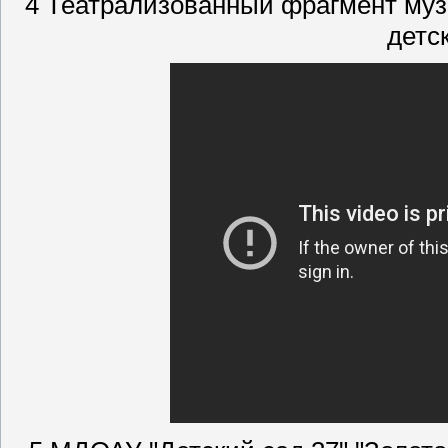
4 Театрализованный фрагмент му
детс