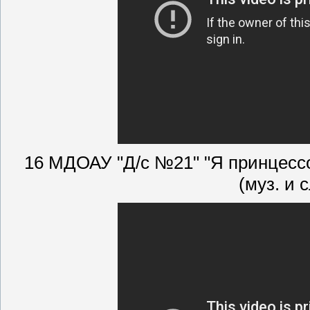
16 МДОАУ "Д/с №21" "Я принцессо
(муз. и 