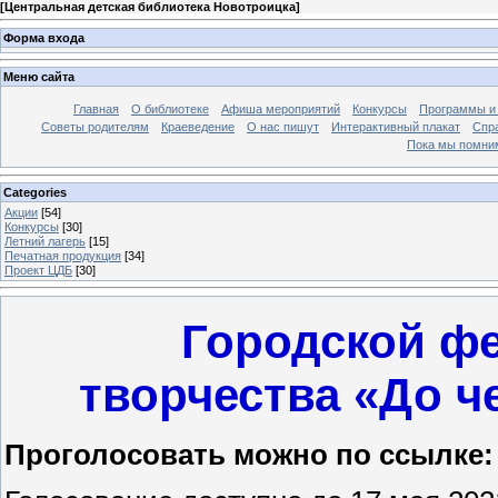
[
Центральная детская библиотека Новотроицка
]
Форма входа
Меню сайта
Главная
О библиотеке
Афиша мероприятий
Конкурсы
Программы и
Советы родителям
Краеведение
О нас пишут
Интерактивный плакат
Спр
Пока мы помни
Categories
Акции
[54]
Конкурсы
[30]
Летний лагерь
[15]
Печатная продукция
[34]
Проект ЦДБ
[30]
Городской фе
творчества
«До ч
Проголосовать можно по ссылке