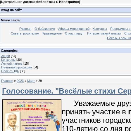
[
Центральная детская библиотека г. Новотроицк
]
Вход на сайт
Меню сайта
Главная
О библиотеке
Афиша мероприятий
Конкурсы
Программы и
Советы родителям
Краеведение
О нас пишут
Интерактивный плакат
Спр
Пока мы помни
Categories
Акции
[54]
Конкурсы
[30]
Летний лагерь
[15]
Печатная продукция
[34]
Проект ЦДБ
[30]
Главная
»
2023
»
Март
»
29
Голосование. "Весёлые стихи Се
Уважаемые друзья
принять участие в
участников городск
110-летию со дня 