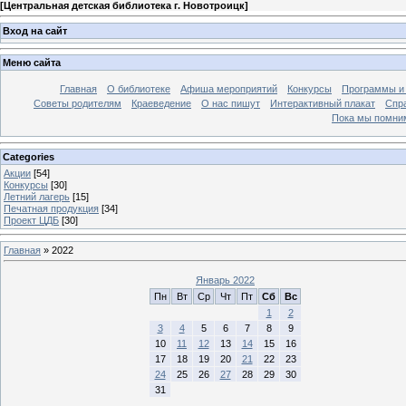
[
Центральная детская библиотека г. Новотроицк
]
Вход на сайт
Меню сайта
Главная
О библиотеке
Афиша мероприятий
Конкурсы
Программы и
Советы родителям
Краеведение
О нас пишут
Интерактивный плакат
Спр
Пока мы помни
Categories
Акции
[54]
Конкурсы
[30]
Летний лагерь
[15]
Печатная продукция
[34]
Проект ЦДБ
[30]
Главная
»
2022
Январь 2022
Пн
Вт
Ср
Чт
Пт
Сб
Вс
1
2
3
4
5
6
7
8
9
10
11
12
13
14
15
16
17
18
19
20
21
22
23
24
25
26
27
28
29
30
31