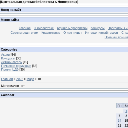
[
Центральная детская библиотека г. Новотроицк
]
Вход на сайт
Меню сайта
Главная
О библиотеке
Афиша мероприятий
Конкурсы
Программы и
Советы родителям
Краеведение
О нас пишут
Интерактивный плакат
Спр
Пока мы помни
Categories
Акции
[54]
Конкурсы
[30]
Летний лагерь
[15]
Печатная продукция
[34]
Проект ЦДБ
[30]
Главная
»
2022
»
Март
»
18
Материалов нет
Calendar
Пн
Вт
1
7
8
14
15
21
22